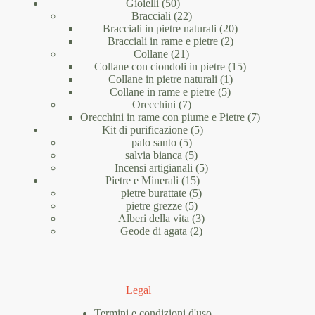
prodotti
50
Gioielli
50
prodotti
22
Bracciali
22
prodotti
20
Bracciali in pietre naturali
20
2
prodotti
Bracciali in rame e pietre
2
21
prodotti
Collane
21
prodotti
15
Collane con ciondoli in pietre
15
1
prodotti
Collane in pietre naturali
1
5
prodotto
Collane in rame e pietre
5
7
prodotti
Orecchini
7
prodotti
7
Orecchini in rame con piume e Pietre
7
5
prodotti
Kit di purificazione
5
5
prodotti
palo santo
5
prodotti
5
salvia bianca
5
prodotti
5
Incensi artigianali
5
15
prodotti
Pietre e Minerali
15
prodotti
5
pietre burattate
5
5
prodotti
pietre grezze
5
prodotti
3
Alberi della vita
3
2
prodotti
Geode di agata
2
prodotti
Legal
Termini e condizioni d'uso