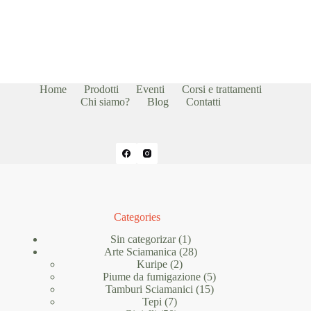
Home
Prodotti
Eventi
Corsi e trattamenti
Chi siamo?
Blog
Contatti
Categories
1
Sin categorizar
1
prodotto
28
Arte Sciamanica
28
2
prodotti
Kuripe
2
prodotti
5
Piume da fumigazione
5
15
prodotti
Tamburi Sciamanici
15
7
prodotti
Tepi
7