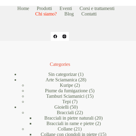
Home
Prodotti
Eventi
Corsi e trattamenti
Chi siamo?
Blog
Contatti
Categories
1
Sin categorizar
1
prodotto
28
Arte Sciamanica
28
2
prodotti
Kuripe
2
prodotti
5
Piume da fumigazione
5
15
prodotti
Tamburi Sciamanici
15
7
prodotti
Tepi
7
prodotti
50
Gioielli
50
prodotti
22
Bracciali
22
prodotti
20
Bracciali in pietre naturali
20
2
prodotti
Bracciali in rame e pietre
2
21
prodotti
Collane
21
prodotti
15
Collane con ciondoli in pietre
15