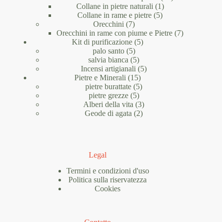
1
prodotti
Collane in pietre naturali
1
5
prodotto
Collane in rame e pietre
5
7
prodotti
Orecchini
7
prodotti
7
Orecchini in rame con piume e Pietre
7
5
prodotti
Kit di purificazione
5
5
prodotti
palo santo
5
prodotti
5
salvia bianca
5
prodotti
5
Incensi artigianali
5
15
prodotti
Pietre e Minerali
15
prodotti
5
pietre burattate
5
5
prodotti
pietre grezze
5
prodotti
3
Alberi della vita
3
2
prodotti
Geode di agata
2
prodotti
Legal
Termini e condizioni d'uso
Politica sulla riservatezza
Cookies