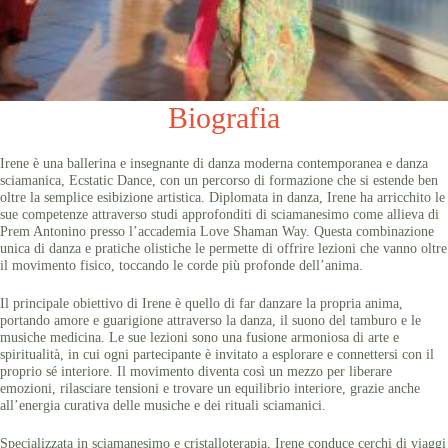
Biografia
Irene è una ballerina e insegnante di danza moderna contemporanea e danza
sciamanica, Ecstatic Dance, con un percorso di formazione che si estende ben
oltre la semplice esibizione artistica. Diplomata in danza, Irene ha arricchito le
sue competenze attraverso studi approfonditi di sciamanesimo come allieva di
Prem Antonino presso l’accademia Love Shaman Way. Questa combinazione
unica di danza e pratiche olistiche le permette di offrire lezioni che vanno oltre
il movimento fisico, toccando le corde più profonde dell’anima.
Il principale obiettivo di Irene è quello di far danzare la propria anima,
portando amore e guarigione attraverso la danza, il suono del tamburo e le
musiche medicina. Le sue lezioni sono una fusione armoniosa di arte e
spiritualità, in cui ogni partecipante è invitato a esplorare e connettersi con il
proprio sé interiore. Il movimento diventa così un mezzo per liberare
emozioni, rilasciare tensioni e trovare un equilibrio interiore, grazie anche
all’energia curativa delle musiche e dei rituali sciamanici.
Specializzata in sciamanesimo e cristalloterapia, Irene conduce cerchi di viaggi