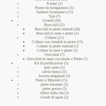
2
prodotti
Kuripe
2
prodotti
5
Piume da fumigazione
5
15
prodotti
Tamburi Sciamanici
15
7
prodotti
Tepi
7
prodotti
50
Gioielli
50
prodotti
22
Bracciali
22
prodotti
20
Bracciali in pietre naturali
20
2
prodotti
Bracciali in rame e pietre
2
21
prodotti
Collane
21
prodotti
15
Collane con ciondoli in pietre
15
1
prodotti
Collane in pietre naturali
1
5
prodotto
Collane in rame e pietre
5
7
prodotti
Orecchini
7
prodotti
7
Orecchini in rame con piume e Pietre
7
5
prodotti
Kit di purificazione
5
5
prodotti
palo santo
5
prodotti
5
salvia bianca
5
prodotti
5
Incensi artigianali
5
15
prodotti
Pietre e Minerali
15
prodotti
5
pietre burattate
5
5
prodotti
pietre grezze
5
prodotti
3
Alberi della vita
3
2
prodotti
Geode di agata
2
prodotti