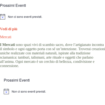
Prossimi Eventi
Non ci sono eventi previsti.
N
o
t
Vedi di più
i
c
e
Mercati
I Mercati
sono spazi vivi di scambio sacro, dove l’artigianato incontra
il simbolo e ogni oggetto porta con sé un’intenzione. Troverai creazioni
uniche realizzate con materiali naturali, ispirate alla tradizione
sciamanica: tamburi, talismani, arte rituale e oggetti che parlano
all’anima. Ogni mercato è un cerchio di bellezza, condivisione e
connessione.
Prossimi Eventi
Non ci sono eventi previsti.
N
o
t
i