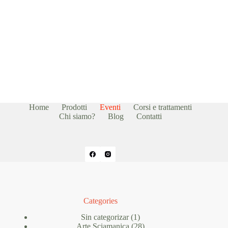
Home
Prodotti
Eventi
Corsi e trattamenti
Chi siamo?
Blog
Contatti
Categories
1
Sin categorizar
1
prodotto
28
Arte Sciamanica
28