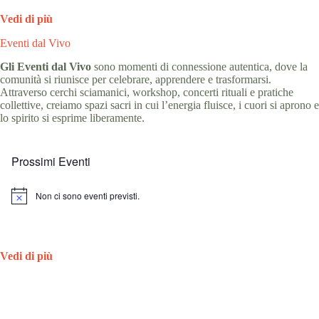
c
Vedi di più
e
Eventi dal Vivo
Gli Eventi dal Vivo
sono momenti di connessione autentica, dove la
comunità si riunisce per celebrare, apprendere e trasformarsi.
Attraverso cerchi sciamanici, workshop, concerti rituali e pratiche
collettive, creiamo spazi sacri in cui l’energia fluisce, i cuori si aprono e
lo spirito si esprime liberamente.
Prossimi Eventi
Non ci sono eventi previsti.
N
o
t
i
c
Vedi di più
e