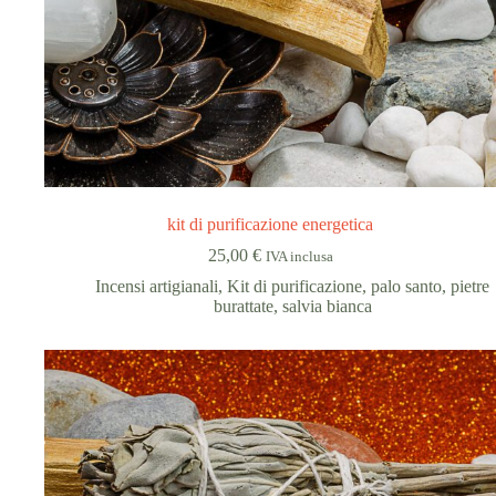
kit di purificazione energetica
25,00
€
IVA inclusa
Incensi artigianali
,
Kit di purificazione
,
palo santo
,
pietre
burattate
,
salvia bianca