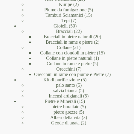
2
prodotti
Kuripe
2
prodotti
5
Piume da fumigazione
5
15
prodotti
Tamburi Sciamanici
15
7
prodotti
Tepi
7
prodotti
50
Gioielli
50
prodotti
22
Bracciali
22
prodotti
20
Bracciali in pietre naturali
20
2
prodotti
Bracciali in rame e pietre
2
21
prodotti
Collane
21
prodotti
15
Collane con ciondoli in pietre
15
1
prodotti
Collane in pietre naturali
1
5
prodotto
Collane in rame e pietre
5
7
prodotti
Orecchini
7
prodotti
7
Orecchini in rame con piume e Pietre
7
5
prodotti
Kit di purificazione
5
5
prodotti
palo santo
5
prodotti
5
salvia bianca
5
prodotti
5
Incensi artigianali
5
15
prodotti
Pietre e Minerali
15
prodotti
5
pietre burattate
5
5
prodotti
pietre grezze
5
prodotti
3
Alberi della vita
3
2
prodotti
Geode di agata
2
prodotti