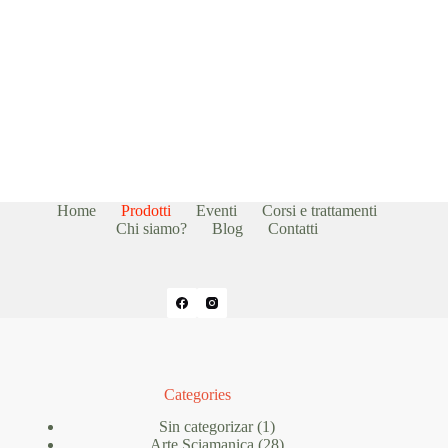
Home
Prodotti
Eventi
Corsi e trattamenti
Chi siamo?
Blog
Contatti
Categories
1
Sin categorizar
1
prodotto
28
Arte Sciamanica
28