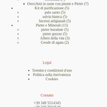
prodotti
7
Orecchini in rame con piume e Pietre
7
5
prodotti
Kit di purificazione
5
5
prodotti
palo santo
5
prodotti
5
salvia bianca
5
prodotti
5
Incensi artigianali
5
15
prodotti
Pietre e Minerali
15
prodotti
5
pietre burattate
5
5
prodotti
pietre grezze
5
prodotti
3
Alberi della vita
3
2
prodotti
Geode di agata
2
prodotti
Legal
Termini e condizioni d'uso
Politica sulla riservatezza
Cookies
Contatto
+39 349 5514345