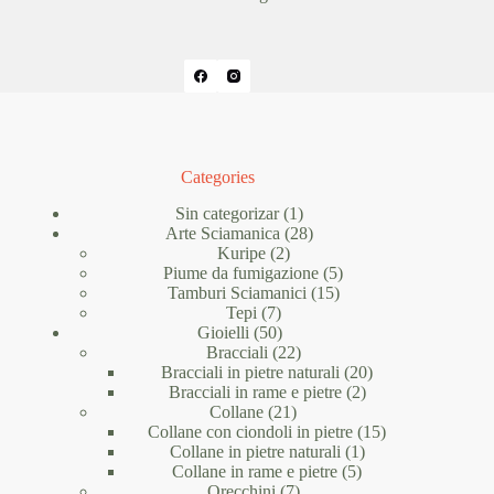
Categories
1
Sin categorizar
1
prodotto
28
Arte Sciamanica
28
2
prodotti
Kuripe
2
prodotti
5
Piume da fumigazione
5
15
prodotti
Tamburi Sciamanici
15
7
prodotti
Tepi
7
prodotti
50
Gioielli
50
prodotti
22
Bracciali
22
prodotti
20
Bracciali in pietre naturali
20
2
prodotti
Bracciali in rame e pietre
2
21
prodotti
Collane
21
prodotti
15
Collane con ciondoli in pietre
15
1
prodotti
Collane in pietre naturali
1
5
prodotto
Collane in rame e pietre
5
7
prodotti
Orecchini
7