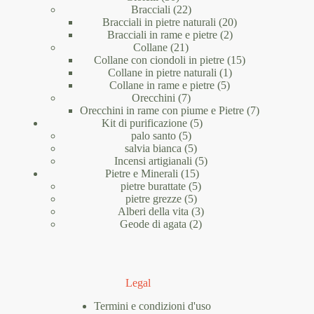
prodotti
22
Bracciali
22
prodotti
20
Bracciali in pietre naturali
20
2
prodotti
Bracciali in rame e pietre
2
21
prodotti
Collane
21
prodotti
15
Collane con ciondoli in pietre
15
1
prodotti
Collane in pietre naturali
1
5
prodotto
Collane in rame e pietre
5
7
prodotti
Orecchini
7
prodotti
7
Orecchini in rame con piume e Pietre
7
5
prodotti
Kit di purificazione
5
5
prodotti
palo santo
5
prodotti
5
salvia bianca
5
prodotti
5
Incensi artigianali
5
15
prodotti
Pietre e Minerali
15
prodotti
5
pietre burattate
5
5
prodotti
pietre grezze
5
prodotti
3
Alberi della vita
3
2
prodotti
Geode di agata
2
prodotti
Legal
Termini e condizioni d'uso