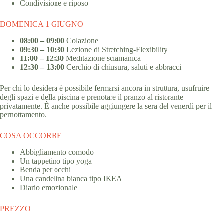
Condivisione e riposo
DOMENICA 1 GIUGNO
08:00 – 09:00
Colazione
09:30 – 10:30
Lezione di Stretching-Flexibility
11:00 – 12:30
Meditazione sciamanica
12:30 – 13:00
Cerchio di chiusura, saluti e abbracci
Per chi lo desidera è possibile fermarsi ancora in struttura, usufruire
degli spazi e della piscina e prenotare il pranzo al ristorante
privatamente. È anche possibile aggiungere la sera del venerdì per il
pernottamento.
COSA OCCORRE
Abbigliamento comodo
Un tappetino tipo yoga
Benda per occhi
Una candelina bianca tipo IKEA
Diario emozionale
PREZZO