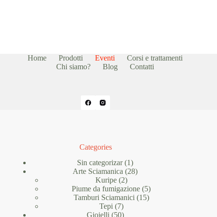
Home
Prodotti
Eventi
Corsi e trattamenti
Chi siamo?
Blog
Contatti
Categories
1
Sin categorizar
1
prodotto
28
Arte Sciamanica
28
2
prodotti
Kuripe
2
prodotti
5
Piume da fumigazione
5
15
prodotti
Tamburi Sciamanici
15
7
prodotti
Tepi
7
prodotti
50
Gioielli
50