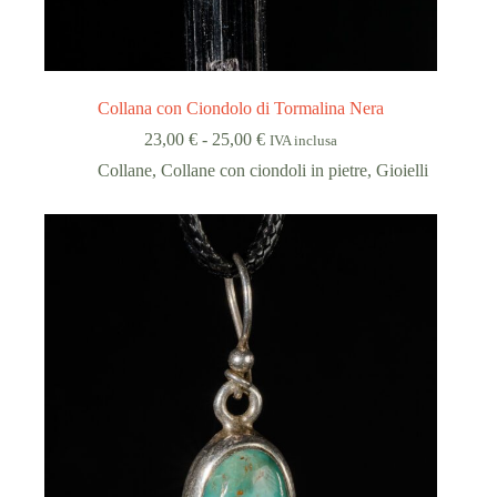
Collana con Ciondolo di Tormalina Nera
Fascia
23,00
€
-
25,00
€
IVA inclusa
di
Collane
,
Collane con ciondoli in pietre
,
Gioielli
prezzo:
da
23,00 €
a
25,00 €