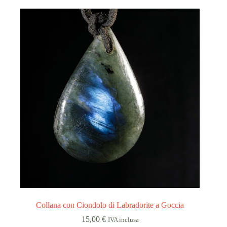
Collana con Ciondolo di Labradorite a Goccia
15,00
€
IVA inclusa