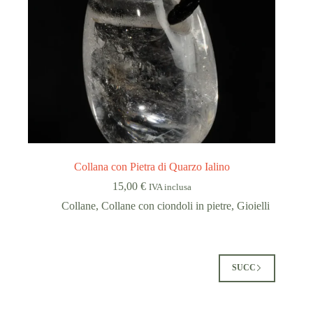
Collana con Pietra di Quarzo Ialino
15,00
€
IVA inclusa
Collane
,
Collane con ciondoli in pietre
,
Gioielli
SUCC