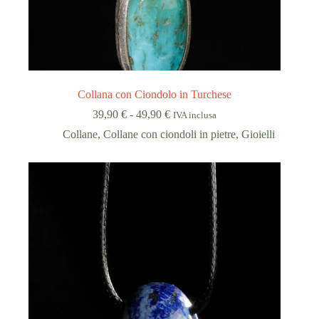
Collana con Ciondolo in Turchese
Fascia
39,90
€
-
49,90
€
IVA inclusa
di
Collane
,
Collane con ciondoli in pietre
,
Gioielli
prezzo:
da
39,90 €
a
49,90 €