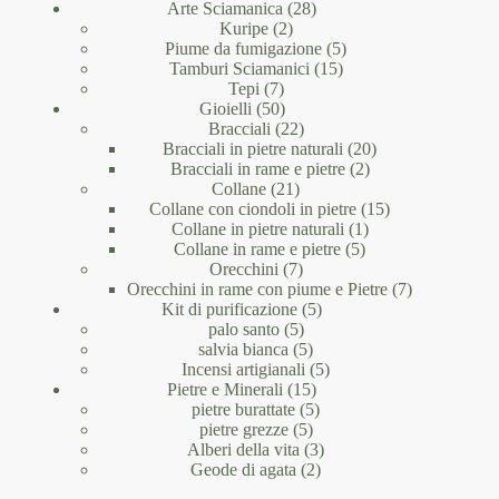
prodotto
28
Arte Sciamanica
28
2
prodotti
Kuripe
2
prodotti
5
Piume da fumigazione
5
15
prodotti
Tamburi Sciamanici
15
7
prodotti
Tepi
7
prodotti
50
Gioielli
50
prodotti
22
Bracciali
22
prodotti
20
Bracciali in pietre naturali
20
2
prodotti
Bracciali in rame e pietre
2
21
prodotti
Collane
21
prodotti
15
Collane con ciondoli in pietre
15
1
prodotti
Collane in pietre naturali
1
5
prodotto
Collane in rame e pietre
5
7
prodotti
Orecchini
7
prodotti
7
Orecchini in rame con piume e Pietre
7
5
prodotti
Kit di purificazione
5
5
prodotti
palo santo
5
prodotti
5
salvia bianca
5
prodotti
5
Incensi artigianali
5
15
prodotti
Pietre e Minerali
15
prodotti
5
pietre burattate
5
5
prodotti
pietre grezze
5
prodotti
3
Alberi della vita
3
2
prodotti
Geode di agata
2
prodotti