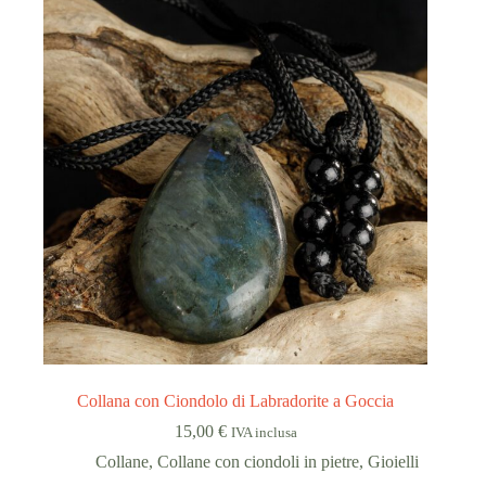
Collana con Ciondolo di Labradorite a Goccia
15,00
€
IVA inclusa
Collane
,
Collane con ciondoli in pietre
,
Gioielli