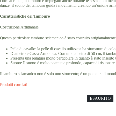
Oltre ai rituali, il tamburo è impiegato anche durante le sessioni di medi
danze, il suono del tamburo guida i movimenti, creando un’unione arm
Caratteristiche del Tamburo
Costruzione Artigianale
Questo particolare tamburo sciamanico è stato costruito artigianalmente,
Pelle di cavallo: la pelle di cavallo utilizzata ha sfumature di co
Diametro e Cassa Armonica: Con un diametro di 50 cm, il tamburo
Presenta una legatura molto particolare in quanto è stato inserito 
Suono: Il suono è molto potente e profondo, capace di risuonare ne
Il tamburo sciamanico non è solo uno strumento; è un ponte tra il mondo
Prodotti correlati
ESAURITO