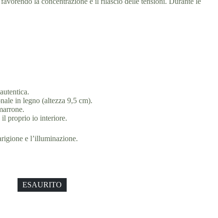
, favorendo la concentrazione e il rilascio delle tensioni. Durante le
autentica.
ale in legno (altezza 9,5 cm).
 marrone.
l proprio io interiore.
rigione e l’illuminazione.
ESAURITO