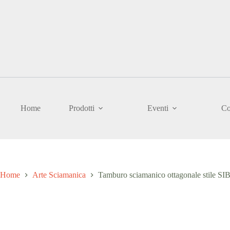
Salta
al
contenuto
Home
Prodotti
Eventi
Co
Home
Arte Sciamanica
Tamburo sciamanico ottagonale stile 