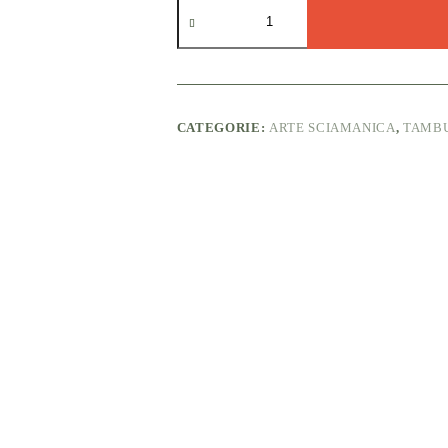
Tamburo
sciamanico
ottagonale
stile
SIBERIANO
quantità
CATEGORIE:
ARTE SCIAMANICA
,
TAMBU