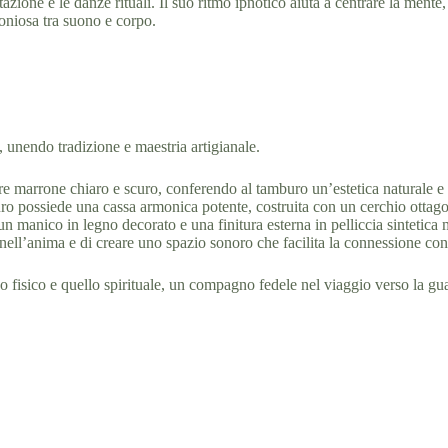
tazione e le danze rituali. Il suo ritmo ipnotico aiuta a centrare la mente
oniosa tra suono e corpo.
 unendo tradizione e maestria artigianale.
lore marrone chiaro e scuro, conferendo al tamburo un’estetica naturale e 
 possiede una cassa armonica potente, costruita con un cerchio ottagon
un manico in legno decorato e una finitura esterna in pelliccia sintetica
ll’anima e di creare uno spazio sonoro che facilita la connessione con i
 fisico e quello spirituale, un compagno fedele nel viaggio verso la gua