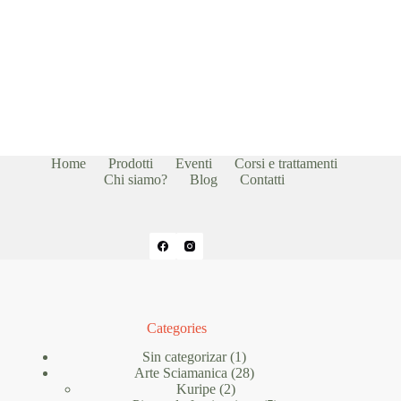
Home
Prodotti
Eventi
Corsi e trattamenti
Chi siamo?
Blog
Contatti
Categories
1
Sin categorizar
1
prodotto
28
Arte Sciamanica
28
2
prodotti
Kuripe
2