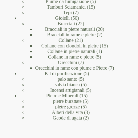
prodotti
5
Piume da fumigazione
5
15
prodotti
Tamburi Sciamanici
15
7
prodotti
Tepi
7
prodotti
50
Gioielli
50
prodotti
22
Bracciali
22
prodotti
20
Bracciali in pietre naturali
20
2
prodotti
Bracciali in rame e pietre
2
21
prodotti
Collane
21
prodotti
15
Collane con ciondoli in pietre
15
1
prodotti
Collane in pietre naturali
1
5
prodotto
Collane in rame e pietre
5
7
prodotti
Orecchini
7
prodotti
7
Orecchini in rame con piume e Pietre
7
5
prodotti
Kit di purificazione
5
5
prodotti
palo santo
5
prodotti
5
salvia bianca
5
prodotti
5
Incensi artigianali
5
15
prodotti
Pietre e Minerali
15
prodotti
5
pietre burattate
5
5
prodotti
pietre grezze
5
prodotti
3
Alberi della vita
3
2
prodotti
Geode di agata
2
prodotti