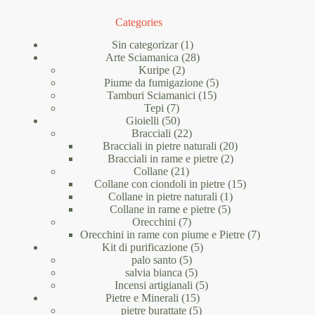
Categories
1
Sin categorizar
1
prodotto
28
Arte Sciamanica
28
2
prodotti
Kuripe
2
prodotti
5
Piume da fumigazione
5
15
prodotti
Tamburi Sciamanici
15
7
prodotti
Tepi
7
prodotti
50
Gioielli
50
prodotti
22
Bracciali
22
prodotti
20
Bracciali in pietre naturali
20
2
prodotti
Bracciali in rame e pietre
2
21
prodotti
Collane
21
prodotti
15
Collane con ciondoli in pietre
15
1
prodotti
Collane in pietre naturali
1
5
prodotto
Collane in rame e pietre
5
7
prodotti
Orecchini
7
prodotti
7
Orecchini in rame con piume e Pietre
7
5
prodotti
Kit di purificazione
5
5
prodotti
palo santo
5
prodotti
5
salvia bianca
5
prodotti
5
Incensi artigianali
5
15
prodotti
Pietre e Minerali
15
prodotti
5
pietre burattate
5