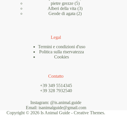
5
prodotti
pietre grezze
5
prodotti
3
Alberi della vita
3
2
prodotti
Geode di agata
2
prodotti
Legal
Termini e condizioni d'uso
Politica sulla riservatezza
Cookies
Contatto
+39 349 5514345
+39 328 7932540
Instagram: @is.animal.guide
Email: isanimalguide@gmail.com
Copyright © 2026 Is Animal Guide -
Creative Themes
.