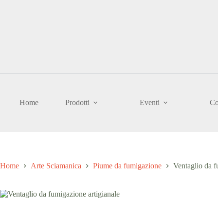
Salta
al
contenuto
Home
Prodotti
Eventi
Co
Home
Arte Sciamanica
Piume da fumigazione
Ventaglio da f