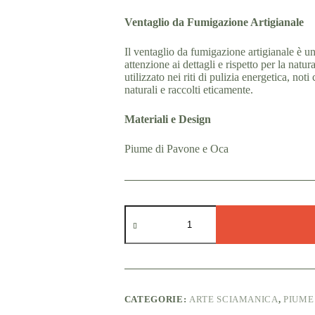
Ventaglio da Fumigazione Artigianale
Il ventaglio da fumigazione artigianale è u
attenzione ai dettagli e rispetto per la natu
utilizzato nei riti di pulizia energetica, not
naturali e raccolti eticamente.
Materiali e Design
Piume di Pavone e Oca
Ventaglio
da
fumigazione
artigianale
quantità
CATEGORIE:
ARTE SCIAMANICA
,
PIUME