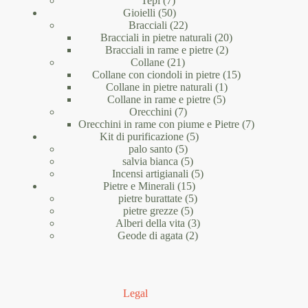
Tepi
7
prodotti
50
Gioielli
50
prodotti
22
Bracciali
22
prodotti
20
Bracciali in pietre naturali
20
2
prodotti
Bracciali in rame e pietre
2
21
prodotti
Collane
21
prodotti
15
Collane con ciondoli in pietre
15
1
prodotti
Collane in pietre naturali
1
5
prodotto
Collane in rame e pietre
5
7
prodotti
Orecchini
7
prodotti
7
Orecchini in rame con piume e Pietre
7
5
prodotti
Kit di purificazione
5
5
prodotti
palo santo
5
prodotti
5
salvia bianca
5
prodotti
5
Incensi artigianali
5
15
prodotti
Pietre e Minerali
15
prodotti
5
pietre burattate
5
5
prodotti
pietre grezze
5
prodotti
3
Alberi della vita
3
2
prodotti
Geode di agata
2
prodotti
Legal