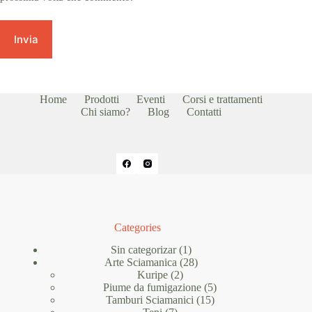
Invia
Home
Prodotti
Eventi
Corsi e trattamenti
Chi siamo?
Blog
Contatti
Categories
1
Sin categorizar
1
prodotto
28
Arte Sciamanica
28
2
prodotti
Kuripe
2
prodotti
5
Piume da fumigazione
5
15
prodotti
Tamburi Sciamanici
15
7
prodotti