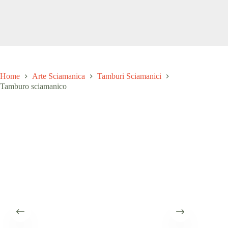
Salta
al
contenuto
Home
Arte Sciamanica
Tamburi Sciamanici
Tamburo sciamanico