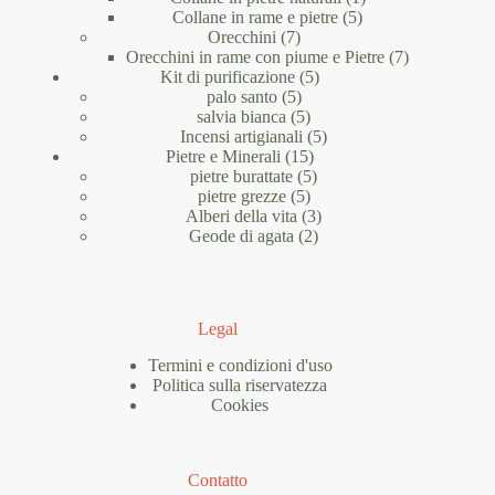
5
prodotto
Collane in rame e pietre
5
7
prodotti
Orecchini
7
prodotti
7
Orecchini in rame con piume e Pietre
7
5
prodotti
Kit di purificazione
5
5
prodotti
palo santo
5
prodotti
5
salvia bianca
5
prodotti
5
Incensi artigianali
5
15
prodotti
Pietre e Minerali
15
prodotti
5
pietre burattate
5
5
prodotti
pietre grezze
5
prodotti
3
Alberi della vita
3
2
prodotti
Geode di agata
2
prodotti
Legal
Termini e condizioni d'uso
Politica sulla riservatezza
Cookies
Contatto