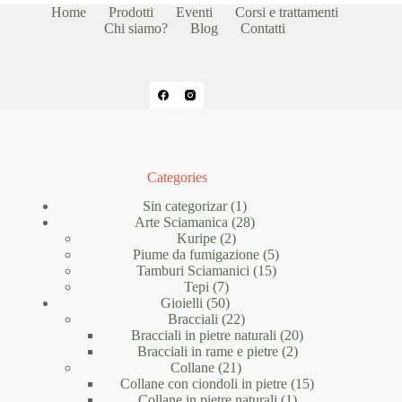
Home
Prodotti
Eventi
Corsi e trattamenti
Chi siamo?
Blog
Contatti
Categories
1
Sin categorizar
1
prodotto
28
Arte Sciamanica
28
2
prodotti
Kuripe
2
prodotti
5
Piume da fumigazione
5
15
prodotti
Tamburi Sciamanici
15
7
prodotti
Tepi
7
prodotti
50
Gioielli
50
prodotti
22
Bracciali
22
prodotti
20
Bracciali in pietre naturali
20
2
prodotti
Bracciali in rame e pietre
2
21
prodotti
Collane
21
prodotti
15
Collane con ciondoli in pietre
15
1
prodotti
Collane in pietre naturali
1