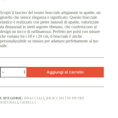
Scopri il fascino del nostro bracciale artigianale in apatite, un
gioiello che unisce eleganza e significato. Questo bracciale
elastico è realizzato con pietre naturali di apatite, valorizzate
da distanziali in simil argento tibetano, che conferiscono al
design un tocco di raffinatezza. Perfetto per polsi con misure
che variano tra i 18 e i 20 cm, il bracciale è anche
personalizzabile su misura per adattarsi perfettamente al tuo
stile.
Bracciale
Aggiungi al carrello
Artigianale
in
Apatite
quantità
CATEGORIE:
BRACCIALI
,
BRACCIALI IN PIETRE
NATURALI
,
GIOIELLI