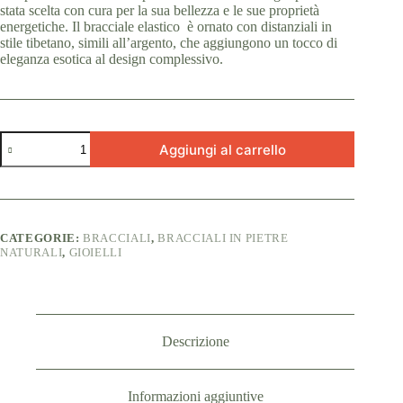
stata scelta con cura per la sua bellezza e le sue proprietà
energetiche. Il bracciale elastico è ornato con distanziali in
stile tibetano, simili all’argento, che aggiungono un tocco di
eleganza esotica al design complessivo.
Bracciale
Aggiungi al carrello
artigianale
con
diaspro
rosso
ed
ematite
CATEGORIE:
BRACCIALI
,
BRACCIALI IN PIETRE
quantità
NATURALI
,
GIOIELLI
Descrizione
Informazioni aggiuntive