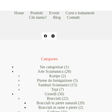
Home
Prodotti
Eventi
Corsi e trattamenti
Chi siamo?
Blog
Contatti
Categories
1
Sin categorizar
1
prodotto
28
Arte Sciamanica
28
2
prodotti
Kuripe
2
prodotti
5
Piume da fumigazione
5
15
prodotti
Tamburi Sciamanici
15
7
prodotti
Tepi
7
prodotti
50
Gioielli
50
prodotti
22
Bracciali
22
prodotti
20
Bracciali in pietre naturali
20
2
prodotti
Bracciali in rame e pietre
2
21
prodotti
Collane
21