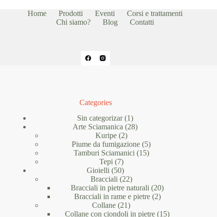
Home
Prodotti
Eventi
Corsi e trattamenti
Chi siamo?
Blog
Contatti
Categories
1
Sin categorizar
1
prodotto
28
Arte Sciamanica
28
2
prodotti
Kuripe
2
prodotti
5
Piume da fumigazione
5
15
prodotti
Tamburi Sciamanici
15
7
prodotti
Tepi
7
prodotti
50
Gioielli
50
prodotti
22
Bracciali
22
prodotti
20
Bracciali in pietre naturali
20
2
prodotti
Bracciali in rame e pietre
2
21
prodotti
Collane
21
prodotti
15
Collane con ciondoli in pietre
15