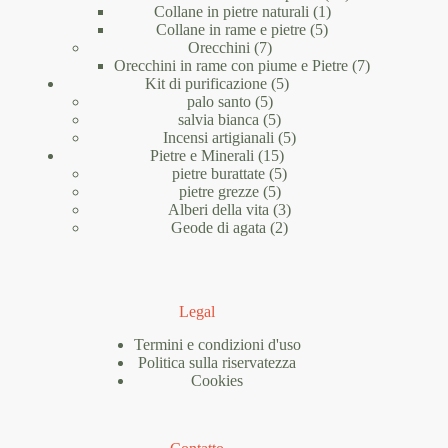
1
prodotti
Collane in pietre naturali
1
5
prodotto
Collane in rame e pietre
5
7
prodotti
Orecchini
7
prodotti
7
Orecchini in rame con piume e Pietre
7
5
prodotti
Kit di purificazione
5
5
prodotti
palo santo
5
prodotti
5
salvia bianca
5
prodotti
5
Incensi artigianali
5
15
prodotti
Pietre e Minerali
15
prodotti
5
pietre burattate
5
5
prodotti
pietre grezze
5
prodotti
3
Alberi della vita
3
2
prodotti
Geode di agata
2
prodotti
Legal
Termini e condizioni d'uso
Politica sulla riservatezza
Cookies