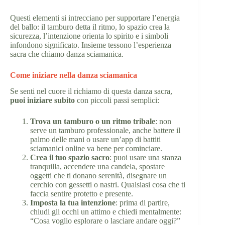
Questi elementi si intrecciano per supportare l’energia
del ballo: il tamburo detta il ritmo, lo spazio crea la
sicurezza, l’intenzione orienta lo spirito e i simboli
infondono significato. Insieme tessono l’esperienza
sacra che chiamo danza sciamanica.
Come iniziare nella danza sciamanica
Se senti nel cuore il richiamo di questa danza sacra,
puoi iniziare subito
con piccoli passi semplici:
Trova un tamburo o un ritmo tribale
: non
serve un tamburo professionale, anche battere il
palmo delle mani o usare un’app di battiti
sciamanici online va bene per cominciare.
Crea il tuo spazio sacro
: puoi usare una stanza
tranquilla, accendere una candela, spostare
oggetti che ti donano serenità, disegnare un
cerchio con gessetti o nastri. Qualsiasi cosa che ti
faccia sentire protetto e presente.
Imposta la tua intenzione
: prima di partire,
chiudi gli occhi un attimo e chiedi mentalmente:
“Cosa voglio esplorare o lasciare andare oggi?”