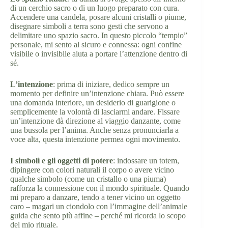
di un cerchio sacro o di un luogo preparato con cura.
Accendere una candela, posare alcuni cristalli o piume,
disegnare simboli a terra sono gesti che servono a
delimitare uno spazio sacro. In questo piccolo “tempio”
personale, mi sento al sicuro e connessa: ogni confine
visibile o invisibile aiuta a portare l’attenzione dentro di
sé.
L’intenzione
: prima di iniziare, dedico sempre un
momento per definire un’intenzione chiara. Può essere
una domanda interiore, un desiderio di guarigione o
semplicemente la volontà di lasciarmi andare. Fissare
un’intenzione dà direzione al viaggio danzante, come
una bussola per l’anima. Anche senza pronunciarla a
voce alta, questa intenzione permea ogni movimento.
I simboli e gli oggetti di potere
: indossare un totem,
dipingere con colori naturali il corpo o avere vicino
qualche simbolo (come un cristallo o una piuma)
rafforza la connessione con il mondo spirituale. Quando
mi preparo a danzare, tendo a tener vicino un oggetto
caro – magari un ciondolo con l’immagine dell’animale
guida che sento più affine – perché mi ricorda lo scopo
del mio rituale.