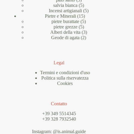
prodotti
5
salvia bianca
5
prodotti
5
Incensi artigianali
5
15
prodotti
Pietre e Minerali
15
prodotti
5
pietre burattate
5
5
prodotti
pietre grezze
5
prodotti
3
Alberi della vita
3
2
prodotti
Geode di agata
2
prodotti
Legal
Termini e condizioni d'uso
Politica sulla riservatezza
Cookies
Contatto
+39 349 5514345
+39 328 7932540
Instagram: @is.animal.guide