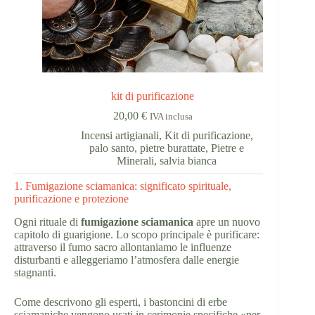
kit di purificazione
20,00
€
IVA inclusa
Incensi artigianali
,
Kit di purificazione
,
palo santo
,
pietre burattate
,
Pietre e
Minerali
,
salvia bianca
1. Fumigazione sciamanica: significato spirituale,
purificazione e protezione
Ogni rituale di
fumigazione sciamanica
apre un nuovo
capitolo di guarigione. Lo scopo principale è purificare:
attraverso il fumo sacro allontaniamo le influenze
disturbanti e alleggeriamo l’atmosfera dalle energie
stagnanti.
Come descrivono gli esperti, i bastoncini di erbe
sciamaniche vengono usati in cerimonie specifiche «per