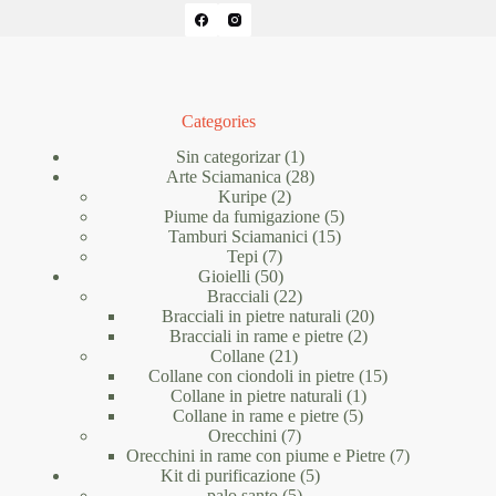
Categories
1
Sin categorizar
1
prodotto
28
Arte Sciamanica
28
2
prodotti
Kuripe
2
prodotti
5
Piume da fumigazione
5
15
prodotti
Tamburi Sciamanici
15
7
prodotti
Tepi
7
prodotti
50
Gioielli
50
prodotti
22
Bracciali
22
prodotti
20
Bracciali in pietre naturali
20
2
prodotti
Bracciali in rame e pietre
2
21
prodotti
Collane
21
prodotti
15
Collane con ciondoli in pietre
15
1
prodotti
Collane in pietre naturali
1
5
prodotto
Collane in rame e pietre
5
7
prodotti
Orecchini
7
prodotti
7
Orecchini in rame con piume e Pietre
7
5
prodotti
Kit di purificazione
5
5
prodotti
palo santo
5