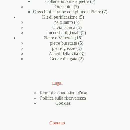
5
prodotto
Collane in rame e pietre
5
7
prodotti
Orecchini
7
prodotti
7
Orecchini in rame con piume e Pietre
7
5
prodotti
Kit di purificazione
5
5
prodotti
palo santo
5
prodotti
5
salvia bianca
5
prodotti
5
Incensi artigianali
5
15
prodotti
Pietre e Minerali
15
prodotti
5
pietre burattate
5
5
prodotti
pietre grezze
5
prodotti
3
Alberi della vita
3
2
prodotti
Geode di agata
2
prodotti
Legal
Termini e condizioni d'uso
Politica sulla riservatezza
Cookies
Contatto