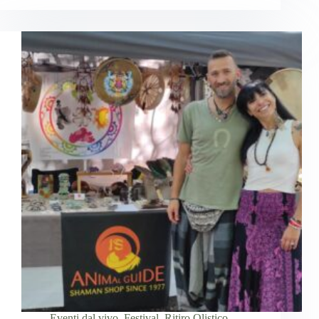
Eventi dal vivo
,
Festival
,
Ritiro Olistico