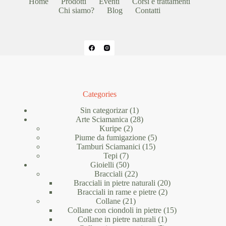
Home
Prodotti
Eventi
Corsi e trattamenti
Chi siamo?
Blog
Contatti
Categories
1
Sin categorizar
1
prodotto
28
Arte Sciamanica
28
2
prodotti
Kuripe
2
prodotti
5
Piume da fumigazione
5
15
prodotti
Tamburi Sciamanici
15
7
prodotti
Tepi
7
prodotti
50
Gioielli
50
prodotti
22
Bracciali
22
prodotti
20
Bracciali in pietre naturali
20
2
prodotti
Bracciali in rame e pietre
2
21
prodotti
Collane
21
prodotti
15
Collane con ciondoli in pietre
15
1
prodotti
Collane in pietre naturali
1