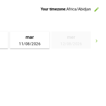
Your timezone:
Africa/Abidjan
edit
C
mar
mer
keyboard_arrow_right
11/08/2026
12/08/2026
Go 