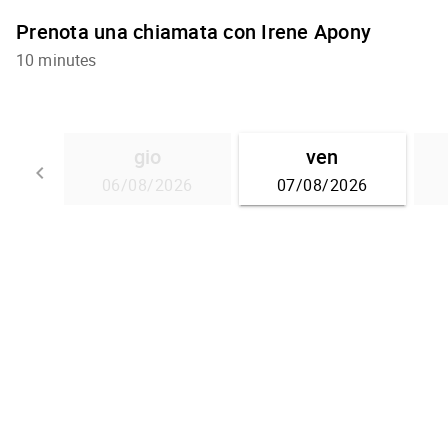
Prenota una chiamata con Irene Apony
10 minutes
gio
ven
keyboard_arrow_left
06/08/2026
07/08/2026
Go back